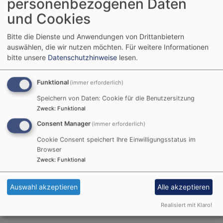
personenbezogenen Daten
und Cookies
Kirchenchor
Bitte die Dienste und Anwendungen von Drittanbietern
Jeden Donnerstag von 20 Uhr bis 21.30 Uhr trifft sich
auswählen, die wir nutzen möchten.
Für weitere Informationen
der Kirchenchor unserer Gemeinde zum Proben im
bitte unsere
Datenschutzhinweise
lesen.
Gemeindesaal in Aichach. Neue Sängerinnen und
Sänger sind herzlich willkommen.
Funktional
(immer erforderlich)
Speichern von Daten: Cookie für die Benutzersitzung
Am besten wenden Sie sich an den Chorleiter Josef
Zweck
:
Funktional
Putz. Kontakt: E-Mail:
josef.putz@maria-ward-sob.de
Consent Manager
Tel:
(immer erforderlich)
0152/5 975 70 68
Cookie Consent speichert Ihre Einwilligungsstatus im
Browser
Zweck
:
Funktional
Ein Adventskonzert findet statt und jedes Jahr im
Januar gibt der Gospelchor 'Salvation' aus Gersthofen
Auswahl akzeptieren
Alle akzeptieren
ein umjubeltes Gastkonzert.
Realisiert mit Klaro!