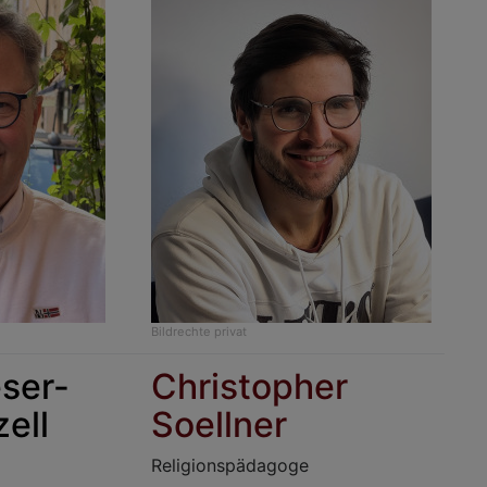
Bildrechte
privat
eser-
Christopher
zell
Soellner
Religionspädagoge