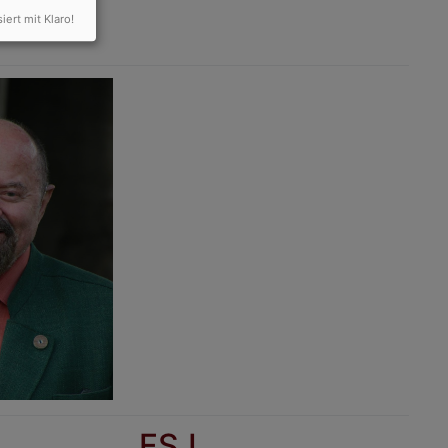
siert mit Klaro!
FSJ