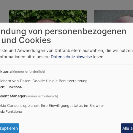
ndung von personenbezogenen
 und Cookies
enste und Anwendungen von Drittanbietern auswählen, die wir nutze
Informationen bitte unsere
Datenschutzhinweise
lesen.
ktional
(immer erforderlich)
ichern von Daten: Cookie für die Benutzersitzung
ck
:
Funktional
sent Manager
(immer erforderlich)
kie Consent speichert Ihre Einwilligungsstatus im Browser
ck
:
Funktional
Christian
Ulrich M
Hausotter
zeptieren
Alle 
Kirchenpfleger