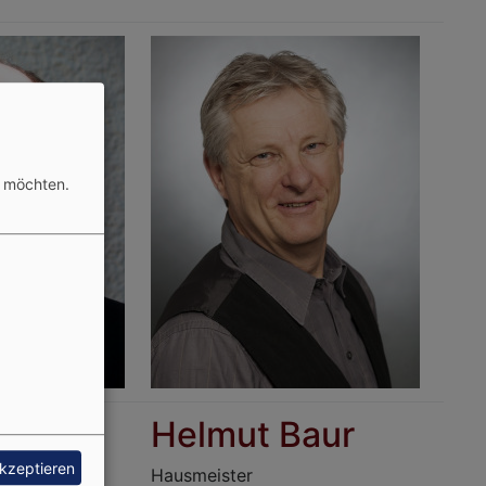
n möchten.
üller
Helmut Baur
akzeptieren
Hausmeister