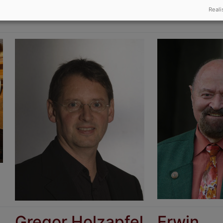
Reali
Prädikant
Gregor Holzapfel
Erwin