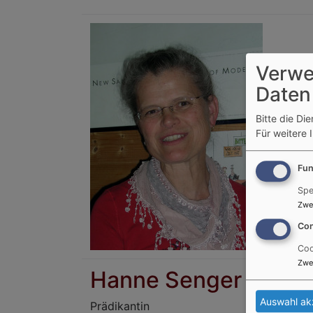
Verwe
Daten
Bitte die Di
Für weitere 
Fun
Spe
Zwe
Con
Coo
Zwe
Hanne Senger
Auswahl ak
Prädikantin