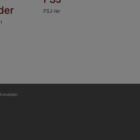
der
FSJ-ler
h
nutzermenü
Anmelden